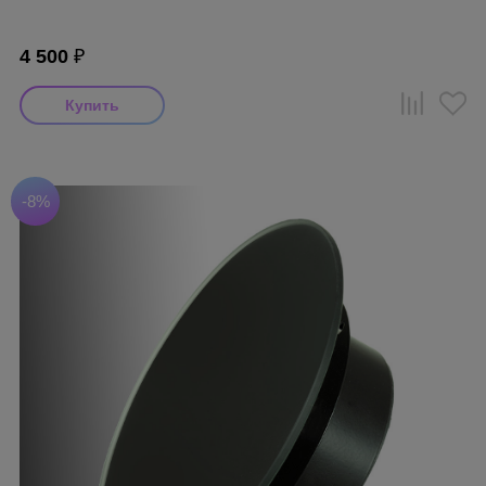
4 500
₽
-8%