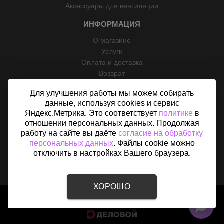
Аксессуары для вентиляции
ИНФОРМАЦИЯ
О магазине
Услуги
Оплата и доставка
Возврат
Отзывы
Для улучшения работы мы можем собирать
Контакты
данные, используя cookies и сервис
Политика конфиденциальности
Яндекс.Метрика. Это соответствует
политике
в
Согласие на обработку персональных данных
отношении персональных данных. Продолжая
Карта сайта
работу на сайте вы даёте
согласие на обработку
персональных данных
. Файлы cookie можно
отключить в настройках Вашего браузера.
ХОРОШО
2015 - 2026 © «Вентфом» - Интернет-магазин вентиляции в
Абакане