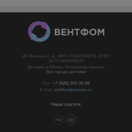
ИП Фомина С. А., ИНН 771907269270, ОГРН
//}
317774600462670
Доставка в Абакан, Республика Хакасия
Все города доставки
Тел.:
+7 (925) 201-33-89
E-mail:
ventfom@yandex.ru
Наши соцсети: