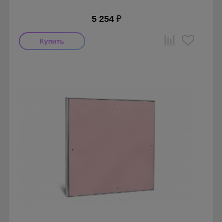
5 254
₽
Производитель: Ригус
Страна производства: Россия