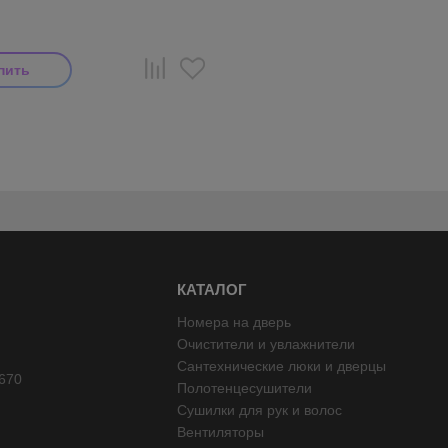
КАТАЛОГ
Номера на дверь
Очистители и увлажнители
Сантехнические люки и дверцы
670
Полотенцесушители
Сушилки для рук и волос
Вентиляторы