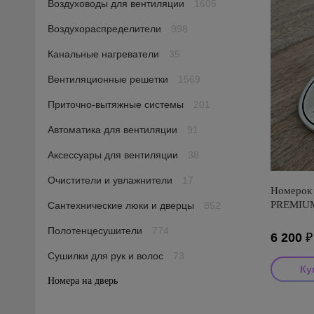
Воздуховоды для вентиляции
1605
Воздухораспределители
998
Канальные нагреватели
35
Вентиляционные решетки
1569
Приточно-вытяжные системы
201
Автоматика для вентиляции
91
Аксессуары для вентиляции
38
Очистители и увлажнители
17
Номерок 
PREMIUM
Сантехнические люки и дверцы
852
Полотенцесушители
774
6 200
₽
Сушилки для рук и волос
73
Номера на дверь
7