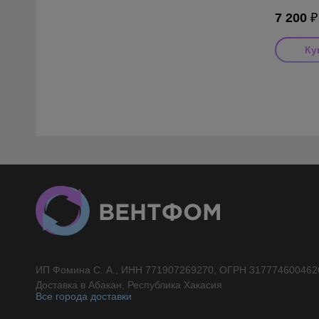
7 200
₽
ИП Фомина С. А., ИНН 771907269270, ОГРН 317774600462
//}
Доставка в Абакан, Республика Хакасия
Все города доставки