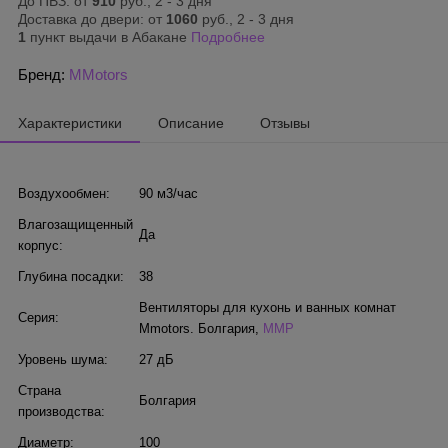
До ПВЗ: от
910
руб., 2 - 3 дня
Доставка до двери: от
1060
руб., 2 - 3 дня
1
пункт выдачи в Абакане
Подробнее
Бренд:
MMotors
Характеристики
Описание
Отзывы
Воздухообмен:
90 м3/час
Влагозащищенный
Да
корпус:
Глубина посадки:
38
Вентиляторы для кухонь и ванных комнат
Серия:
Mmotors. Болгария
,
MMP
Уровень шума:
27 дБ
Страна
Болгария
производства:
Диаметр:
100