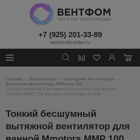
+7 (925) 201-33-89
ventfom@yandex.ru
0
_
_
_
Главная
Вентиляторы
Накладные вентиляторы
_
Вытяжные вентиляторы MMotors JSC
Тонкий бесшумный вытяжной вентилятор для ванной
Mmotors ММР 100 матовое стекло круг белый
Тонкий бесшумный
вытяжной вентилятор для
ванной Mmotors ММР 100