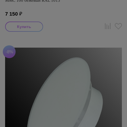
ММC 100 бежевый RAL 1013
7 150
₽
-8%