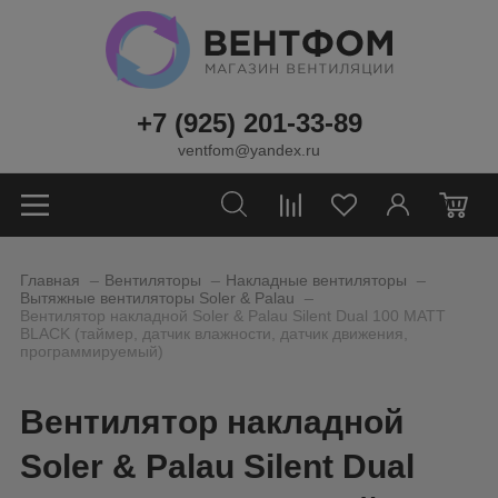
+7 (925) 201-33-89
ventfom@yandex.ru
0
_
_
_
Главная
Вентиляторы
Накладные вентиляторы
_
Вытяжные вентиляторы Soler & Palau
Вентилятор накладной Soler & Palau Silent Dual 100 MATT
BLACK (таймер, датчик влажности, датчик движения,
программируемый)
Вентилятор накладной
Soler & Palau Silent Dual