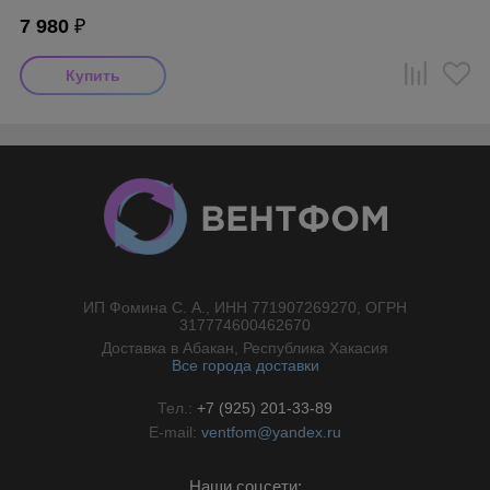
7 980
₽
ИП Фомина С. А., ИНН 771907269270, ОГРН
//}
317774600462670
Доставка в Абакан, Республика Хакасия
Все города доставки
Тел.:
+7 (925) 201-33-89
E-mail:
ventfom@yandex.ru
Наши соцсети: