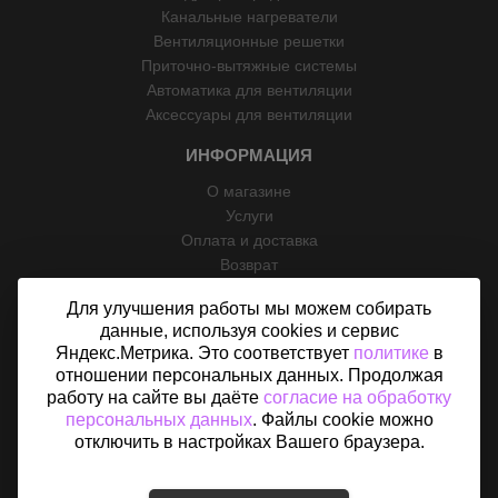
Канальные нагреватели
Вентиляционные решетки
Приточно-вытяжные системы
Автоматика для вентиляции
Аксессуары для вентиляции
ИНФОРМАЦИЯ
О магазине
Услуги
Оплата и доставка
Возврат
Отзывы
Для улучшения работы мы можем собирать
Контакты
данные, используя cookies и сервис
Политика конфиденциальности
Яндекс.Метрика. Это соответствует
политике
в
Согласие на обработку персональных данных
отношении персональных данных. Продолжая
Карта сайта
работу на сайте вы даёте
согласие на обработку
персональных данных
. Файлы cookie можно
отключить в настройках Вашего браузера.