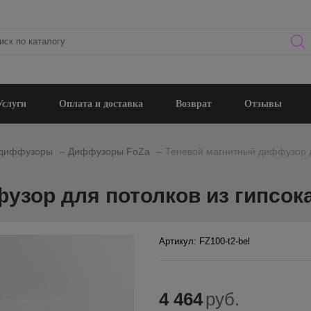
Услуги
Оплата и доставка
Возврат
Отзывы
_
_
 диффузоры
Диффузоры FoZa
Теневой магнитный диффузор д
узор для потолков из гипсок
Артикул: FZ100-t2-bel
4 464
руб.