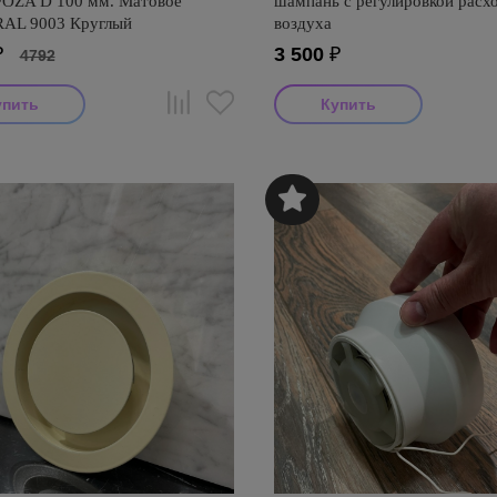
FOZA D 100 мм. Матовое
шампань с регулировкой расх
 RAL 9003 Круглый
воздуха
₽
3 500
₽
4792