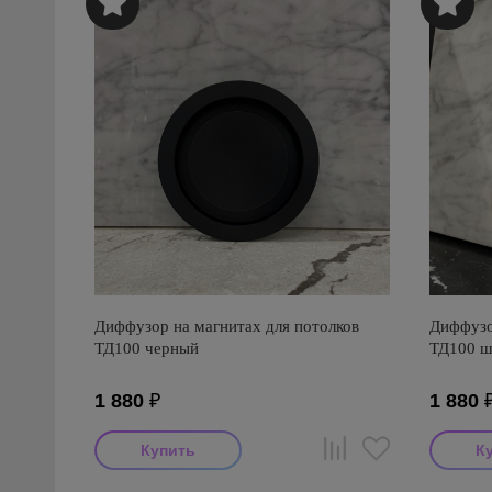
Диффузор на магнитах для потолков
Диффузо
ТД100 черный
ТД100 ш
1 880
₽
1 880