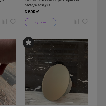
ода
RAL 1013 бежевый с регулировкой
расхода воздуха
3 500
₽