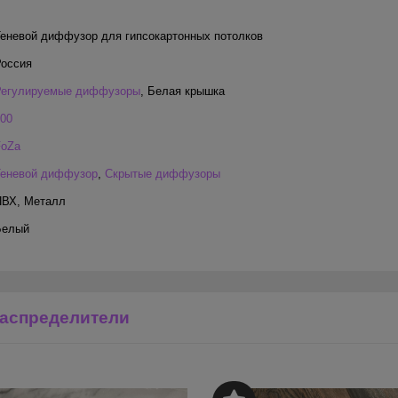
еневой диффузор для гипсокартонных потолков
Россия
Регулируемые диффузоры
,
Белая крышка
00
FoZa
Теневой диффузор
,
Скрытые диффузоры
ПВХ
,
Металл
Белый
аспределители