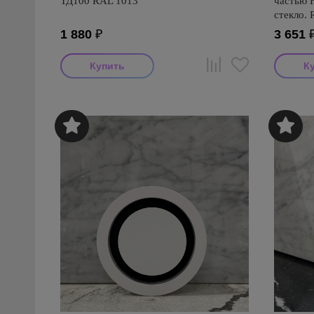
ТД100 RAL 1013
частью 
стекло.
1 880
₽
3 651