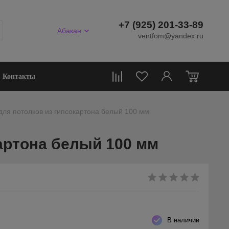
+7 (925) 201-33-89
Абакан
ventfom@yandex.ru
0
Контакты
ля потолков из гипсокартона белый 100 мм
артона белый 100 мм
В наличии