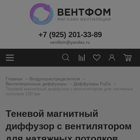
+7 (925) 201-33-89
ventfom@yandex.ru
0
_
_
Главная
Воздухораспределители
_
_
Вентиляционные диффузоры
Диффузоры FoZa
Теневой магнитный диффузор с вентилятором для натяжных
потолков 100 мм
Теневой магнитный
диффузор с вентилятором
для натяжных потолков