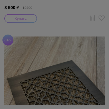
8 500
₽
10200
-16%