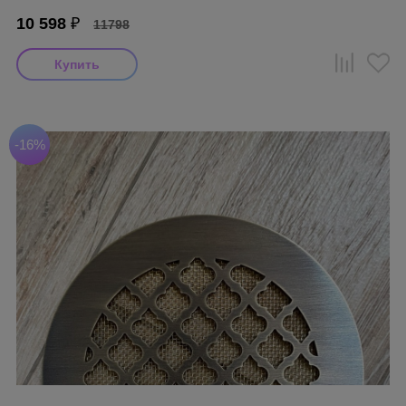
10 598
₽
11798
-16%