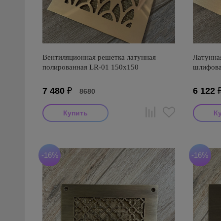
Вентиляционная решетка латунная
Латунна
полированная LR-01 150х150
шлифова
7 480
₽
6 122
8680
-16%
-16%