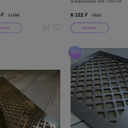
шлифованная ЛР4 150х150
₽
6 122
₽
11798
7322
-17%