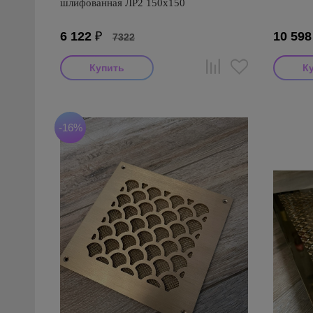
шлифованная ЛР2 150х150
6 122
₽
10 598
7322
-16%