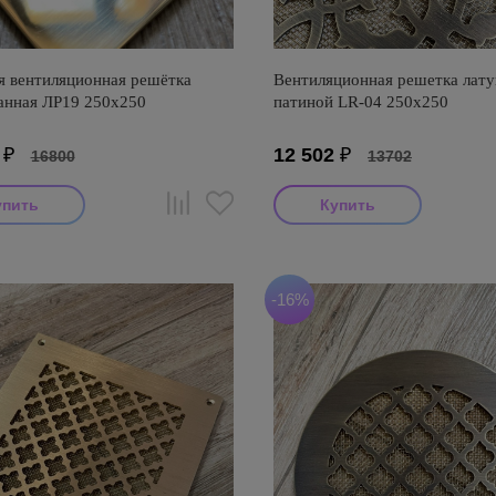
я вентиляционная решётка
Вентиляционная решетка лату
анная ЛР19 250х250
патиной LR-04 250х250
₽
12 502
₽
16800
13702
-16%