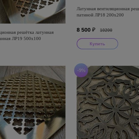
Латунная вентиляционная реш
патиной ЛР18 200х200
8 500
₽
10200
ционная решётка латунная
анная ЛР19 500х100
-9%