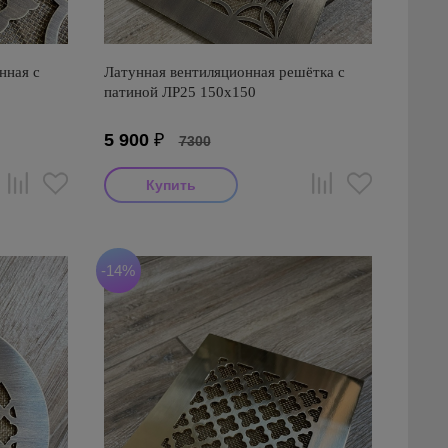
нная с
Латунная вентиляционная решётка с
патиной ЛР25 150х150
5 900
₽
7300
-14%