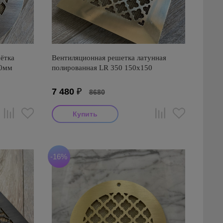
ётка
Вентиляционная решетка латунная
50мм
полированная LR 350 150х150
7 480
₽
8680
-16%