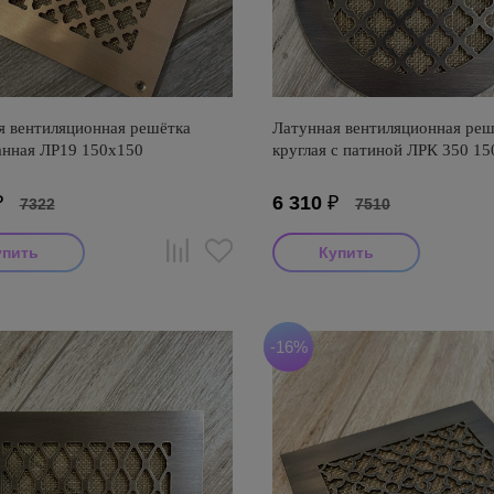
я вентиляционная решётка
Латунная вентиляционная реш
нная ЛР19 150х150
круглая с патиной ЛРК 350 1
₽
6 310
₽
7322
7510
-16%