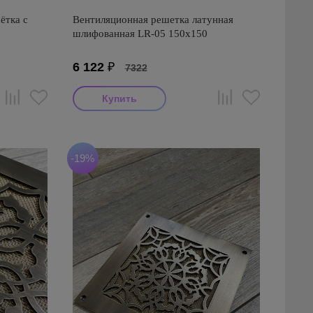
ётка с
Вентиляционная решетка латунная
шлифованная LR-05 150х150
6 122
₽
7322
-19%