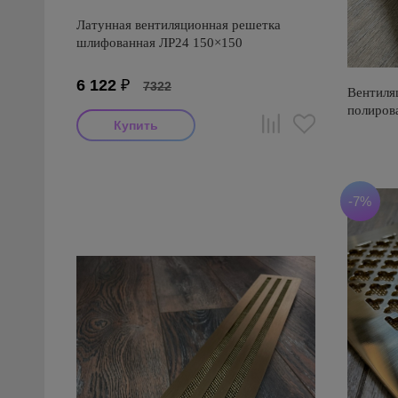
Латунная вентиляционная решетка
шлифованная ЛР24 150×150
6 122
₽
7322
Вентиля
полиров
-7%