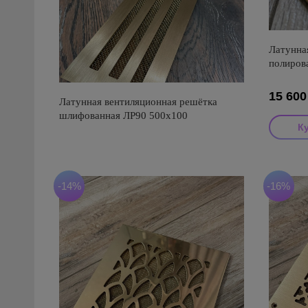
Латунна
полиров
15 600
Латунная вентиляционная решётка
шлифованная ЛР90 500х100
-14%
-16%