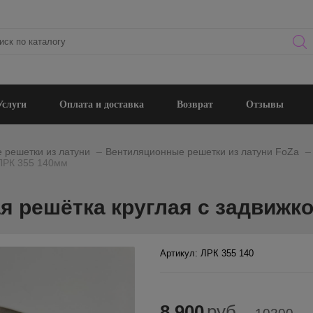
Услуги
Оплата и доставка
Возврат
Отзывы
_
_
 решетки из латуни
Вентиляционные решетки из латуни FoZa
 ЛРК 355 140мм
я решётка круглая с задвижко
Артикул: ЛРК 355 140
8 900
руб.