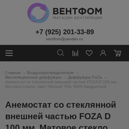
+7 (925) 201-33-89
ventfom@yandex.ru
0
_
_
Главная
Воздухораспределители
_
_
Вентиляционные диффузоры
Диффузоры FoZa
Анемостат со стеклянной внешней частью FOZA D 100 мм.
Матовое стекло. Цвет Чёрный. RAL 9005 Квадратный
Анемостат со стеклянной
внешней частью FOZA D
100 мм. Матовое стекло.