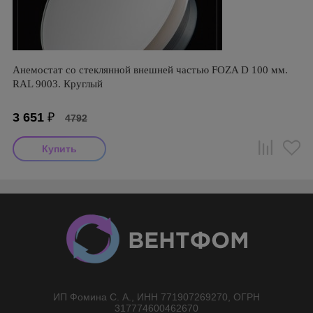
Анемостат со стеклянной внешней частью FOZA D 100 мм.
RAL 9003. Круглый
3 651
₽
4792
ИП Фомина С. А., ИНН 771907269270, ОГРН
//}
317774600462670