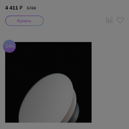
4 411
₽
5789
-24%