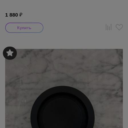
1 880
₽