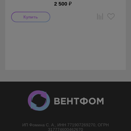
2 500
₽
Производитель: VENTUS Fresh
Страна производства: Россия
ИП Фомина С. А., ИНН 771907269270, ОГРН
//}
317774600462670