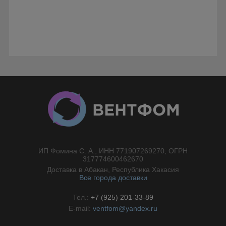
ИП Фомина С. А., ИНН 771907269270, ОГРН
//}
317774600462670
Доставка в Абакан, Республика Хакасия
Все города доставки
Тел.:
+7 (925) 201-33-89
E-mail:
ventfom@yandex.ru