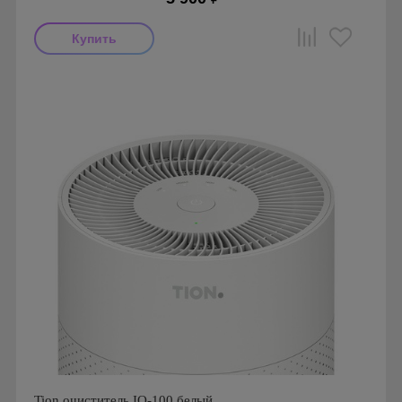
Производитель: ROBA
Страна производства: Южная Корея.
Tion очиститель IQ-100 белый