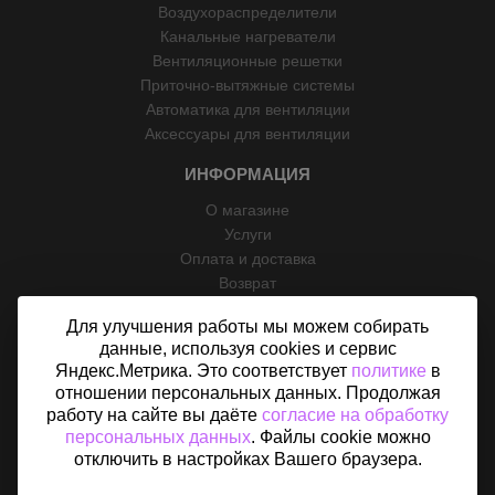
Воздухораспределители
Канальные нагреватели
Вентиляционные решетки
Приточно-вытяжные системы
Автоматика для вентиляции
Аксессуары для вентиляции
ИНФОРМАЦИЯ
О магазине
Услуги
Оплата и доставка
Возврат
Отзывы
Для улучшения работы мы можем собирать
Контакты
данные, используя cookies и сервис
Политика конфиденциальности
Яндекс.Метрика. Это соответствует
политике
в
Согласие на обработку персональных данных
отношении персональных данных. Продолжая
Карта сайта
работу на сайте вы даёте
согласие на обработку
персональных данных
. Файлы cookie можно
отключить в настройках Вашего браузера.