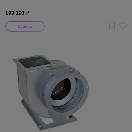
193 193
₽