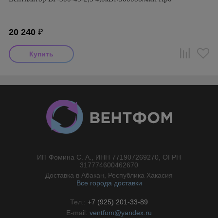
20 240
₽
ИП Фомина С. А., ИНН 771907269270, ОГРН
//}
317774600462670
Доставка в Абакан, Республика Хакасия
Все города доставки
Тел.:
+7 (925) 201-33-89
E-mail:
ventfom@yandex.ru