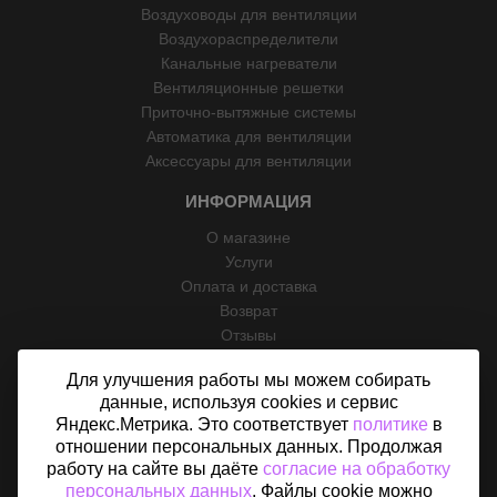
Воздуховоды для вентиляции
Воздухораспределители
Канальные нагреватели
Вентиляционные решетки
Приточно-вытяжные системы
Автоматика для вентиляции
Аксессуары для вентиляции
ИНФОРМАЦИЯ
О магазине
Услуги
Оплата и доставка
Возврат
Отзывы
Контакты
Для улучшения работы мы можем собирать
Политика конфиденциальности
данные, используя cookies и сервис
Согласие на обработку персональных данных
Яндекс.Метрика. Это соответствует
политике
в
Карта сайта
отношении персональных данных. Продолжая
работу на сайте вы даёте
согласие на обработку
персональных данных
. Файлы cookie можно