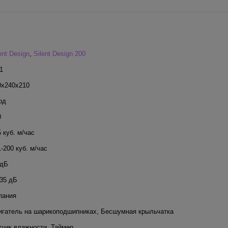
ent Design
,
Silent Design 200
1
0x240x210
од
0
 куб. м/час
-200 куб. м/час
 дБ
-35 дБ
пания
игатель на шарикоподшипниках
,
Бесшумная крыльчатка
тчик влажности
,
Таймер