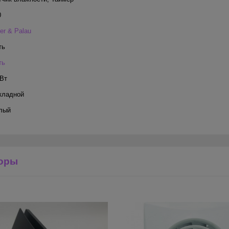
0
er & Palau
ть
ть
 Вт
кладной
лый
оры