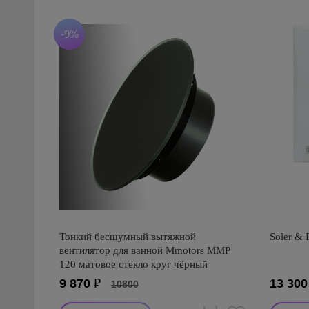
-9%
Тонкий бесшумный вытяжной
Soler & 
вентилятор для ванной Mmotors ММР
120 матовое стекло круг чёрный
9 870
₽
13 300
10800