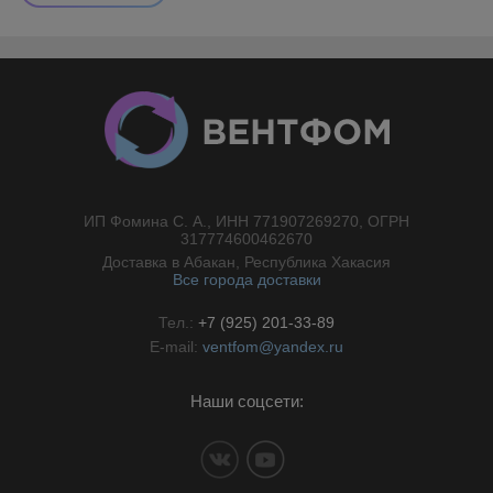
ИП Фомина С. А., ИНН 771907269270, ОГРН
//}
317774600462670
Доставка в Абакан, Республика Хакасия
Все города доставки
Тел.:
+7 (925) 201-33-89
E-mail:
ventfom@yandex.ru
Наши соцсети: