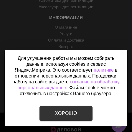
Автоматика для вентиляции
Аксессуары для вентиляции
ИНФОРМАЦИЯ
О магазине
Услуги
Оплата и доставка
Возврат
Отзывы
Для улучшения работы мы можем собирать
Контакты
данные, используя cookies и сервис
Политика конфиденциальности
Яндекс.Метрика. Это соответствует
политике
в
Согласие на обработку персональных данных
отношении персональных данных. Продолжая
Карта сайта
работу на сайте вы даёте
согласие на обработку
персональных данных
. Файлы cookie можно
отключить в настройках Вашего браузера.
ХОРОШО
2015 - 2026 © «Вентфом» - Интернет-магазин вентиляции в
Абакане